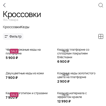
Кроссовки
164 товара
Кроссовки
Кеды
Фильтр
Чёрные кожаные кеды на
Кеды на платформе со
платформе
сплошным покрытием
блёстками
5 900 ₽
6 900 ₽
Двухцветные кеды из кожи
Кожаные кеды золотистого
цвета на платформе
7 900 ₽
2 900 ₽
Кеды с логотипом и стразами
Кеды из материала с
эффектом кракле
7 900 ₽
12 990 ₽