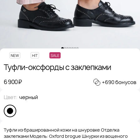
Туфли-оксфорды с заклепками
6 900 ₽
+690 бонусов
Цвет:
черный
Туфли из брашированной кожи на шнуровке Отделка
заклепками Модель: Oxford brogue Шнурки из вощеного