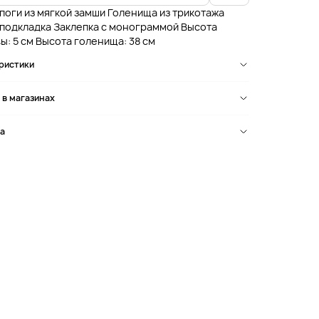
поги из мягкой замши Голенища из трикотажа
 подкладка Заклепка с монограммой Высота
ы: 5 см Высота голенища: 38 см
ристики
 в магазинах
а