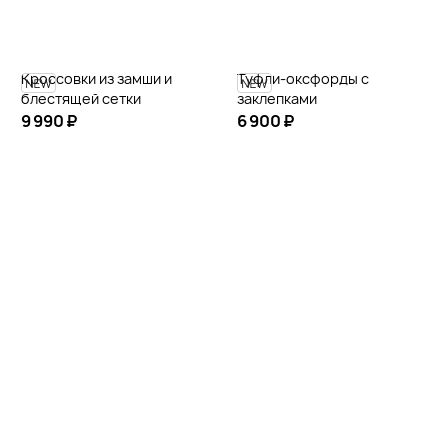
Кроссовки из замши и
Туфли-оксфорды с
блестящей сетки
заклепками
9 990 ₽
6 900 ₽