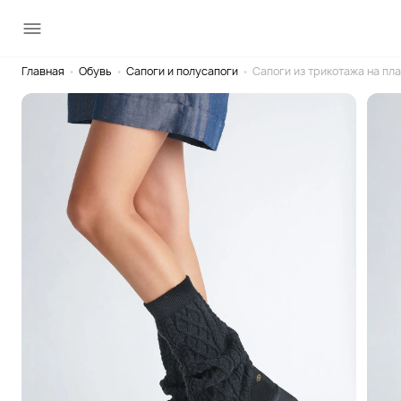
Главная
•
Обувь
•
Сапоги и полусапоги
•
Сапоги из трикотажа на пл