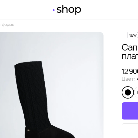
атформе
Сап
пла
12 90
Цвет: